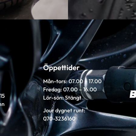
Öppettider
Mån-tors: 07.00 – 17.00
Fredag: 07.00 – 16.00
15
Lör-sön: Stängt
mn
Jour dygnet runt:
070-3236160