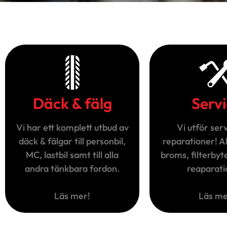
Däck & fälg
Serv
Vi har ett komplett utbud av
Vi utför ser
däck & fälgar till personbil,
reparationer! All
MC, lastbil samt till alla
broms, filterbyte
andra tänkbara fordon.
reaparati
Läs mer!
Läs me