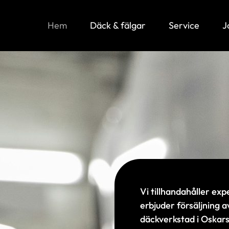
Hem
Däck & fälgar
Service
J
Vi tillhandahåller ex
erbjuder försäljning a
däckverkstad i Oskar