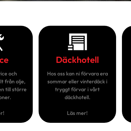
ice
Däckhotell
vice och
Hos oss kan ni förvara era
t från olje,
sommar eller vinterdäck i
n till större
tryggt förvar i vårt
oner.
däckhotell.
r!
Läs mer!