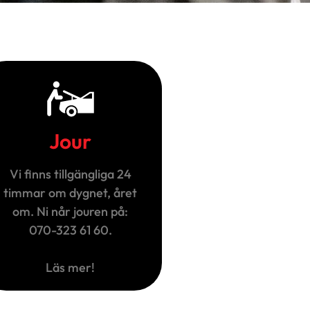
Jour
Vi finns tillgängliga 24
timmar om dygnet, året
om. Ni når jouren på:
070-323 61 60.
Läs mer!